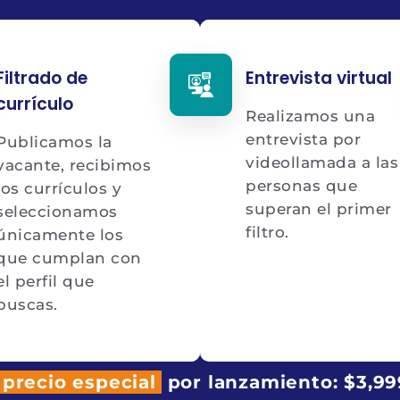
Filtrado de
Entrevista virtual
currículo
Realizamos una
entrevista por
Publicamos la
videollamada a las
vacante, recibimos
personas que
los currículos y
superan el primer
seleccionamos
filtro.
únicamente los
que cumplan con
el perfil que
buscas.
precio especial
por lanzamiento: $3,99