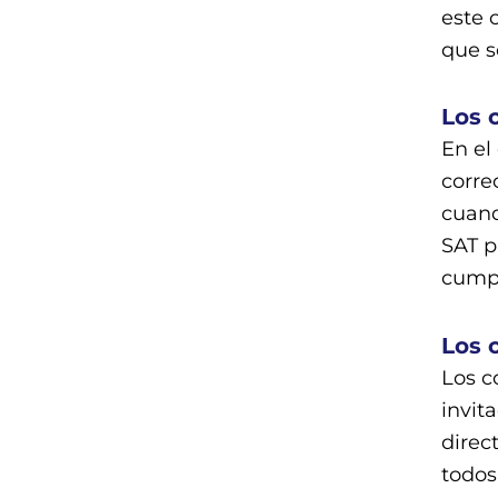
este 
que s
Los 
En el
corre
cuand
SAT p
cumpl
Los 
Los c
invit
direc
todos