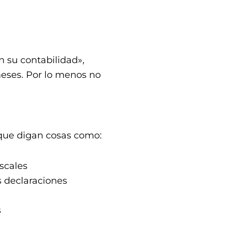
n su contabilidad»,
meses. Por lo menos no
 que digan cosas como:
scales
s declaraciones
s