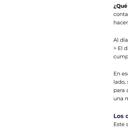
¿Qué 
conta
hacen
Al dí
> El 
cumpl
En es
lado,
para 
una m
Los 
Este 