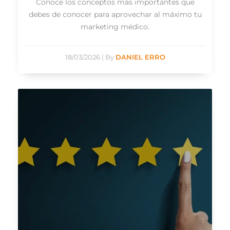
Conoce los conceptos más importantes que
debes de conocer para aprovechar al máximo tu
marketing médico.
18/03/2026
|
By
DANIEL ERRO