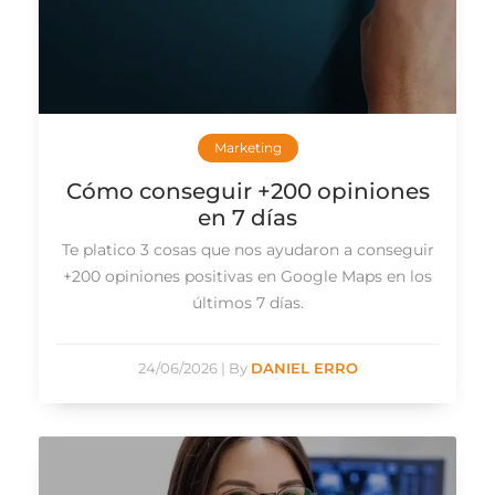
Marketing
Cómo conseguir +200 opiniones
en 7 días
Te platico 3 cosas que nos ayudaron a conseguir
+200 opiniones positivas en Google Maps en los
últimos 7 días.
24/06/2026
|
By
DANIEL ERRO