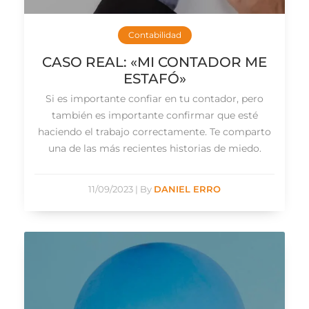
Contabilidad
CASO REAL: «MI CONTADOR ME
ESTAFÓ»
Si es importante confiar en tu contador, pero
también es importante confirmar que esté
haciendo el trabajo correctamente. Te comparto
una de las más recientes historias de miedo.
11/09/2023
|
By
DANIEL ERRO