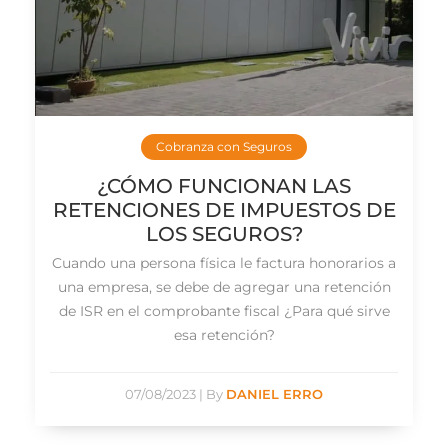
Cobranza con Seguros
¿CÓMO FUNCIONAN LAS
RETENCIONES DE IMPUESTOS DE
LOS SEGUROS?
Cuando una persona física le factura honorarios a
una empresa, se debe de agregar una retención
de ISR en el comprobante fiscal ¿Para qué sirve
esa retención?
07/08/2023
|
By
DANIEL ERRO