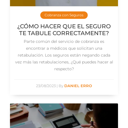
Cobranza con Seguros
¿CÓMO HACER QUE EL SEGURO
TE TABULE CORRECTAMENTE?
Parte común del servicio de cobranza es
encontrar a médicos que solicitan una
retabulación. Los seguros están negando cada
vez más las retabulaciones, ¿Qué puedes hacer al
respecto?
23/08/2023
|
By
DANIEL ERRO